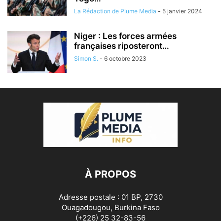
La Rédaction de Plume Media
-
5 janvier 2024
Niger : Les forces armées
françaises riposteront…
Simon S.
-
6 octobre 2023
À PROPOS
Adresse postale : 01 BP, 2730
Ouagadougou, Burkina Faso
(+226) 25 32-83-56