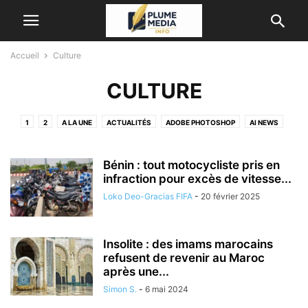
Accueil
Culture
CULTURE
1
2
A LA UNE
ACTUALITÉS
ADOBE PHOTOSHOP
AI NEWS
ASTUCES ET CONSEILS
CULTURE
ENVIRONNEMENT
FAIRSPIN
FORMATIONS ET CONCOURS
LES OFFRES D'EMPLOIS
NEWS
Bénin : tout motocycliste pris en
NON CLASSÉ
infraction pour excès de vitesse...
POLITIQUE
SERVICES
SPORT
Loko Deo-Gracias FIFA
-
20 février 2025
Insolite : des imams marocains
refusent de revenir au Maroc
après une...
Simon S.
-
6 mai 2024