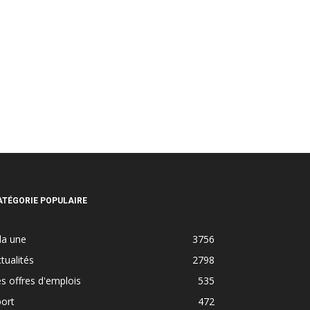
ATÉGORIE POPULAIRE
la une
3756
tualités
2798
s offres d'emplois
535
ort
472