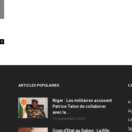
0
ARTICLES POPULAIRES
C
Niger : Les militaires accusent
A 
Patrice Talon de collaborer
Ac
avec la...
10 septembre 2023
Le
Sp
Coup d’Etat au Gabon : La fille