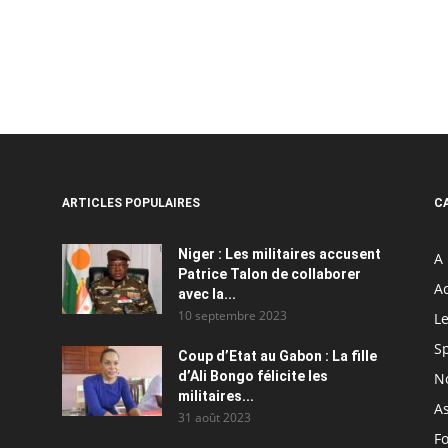
ARTICLES POPULAIRES
C
Niger : Les militaires accusent
A 
Patrice Talon de collaborer
Ac
avec la...
10 septembre 2023
Le
S
Coup d’Etat au Gabon : La fille
d’Ali Bongo félicite les
N
militaires...
As
31 août 2023
F