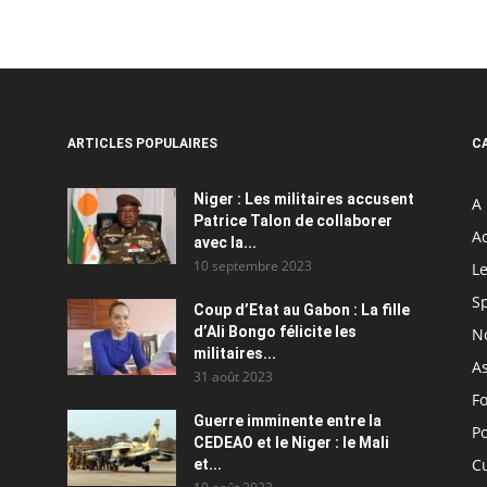
ARTICLES POPULAIRES
C
Niger : Les militaires accusent
A 
Patrice Talon de collaborer
Ac
avec la...
10 septembre 2023
Le
S
Coup d’Etat au Gabon : La fille
d’Ali Bongo félicite les
N
militaires...
As
31 août 2023
F
Guerre imminente entre la
Po
CEDEAO et le Niger : le Mali
C
et...