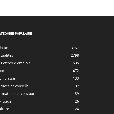
ATÉGORIE POPULAIRE
la une
3757
tualités
2798
s offres d'emplois
536
port
472
on classé
133
tuces et conseils
97
ormations et concours
39
litique
26
ulture
24