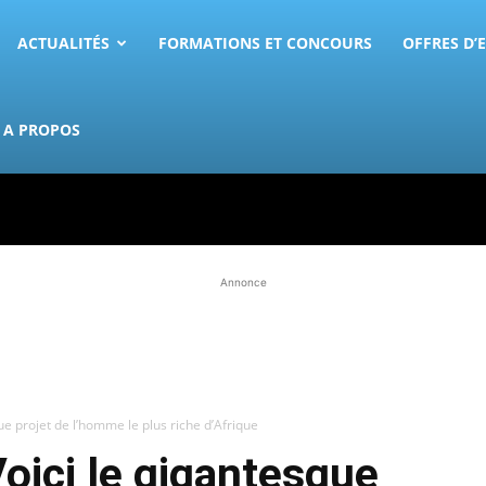
ACTUALITÉS
FORMATIONS ET CONCOURS
OFFRES D’
A PROPOS
Annonce
ue projet de l’homme le plus riche d’Afrique
Voici le gigantesque