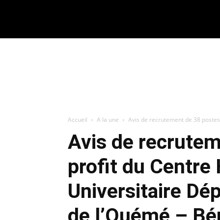
CONNECTER / REJOINDRE
Accueil
A la une
Avis de recrutement de 38 postes a
Avis de recrutem
profit du Centre 
Universitaire D
de l’Ouémé – Bé