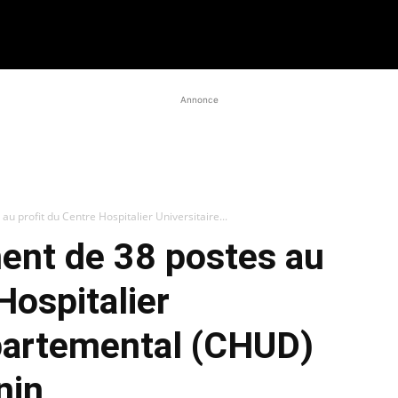
Annonce
u profit du Centre Hospitalier Universitaire...
ent de 38 postes au
Hospitalier
épartemental (CHUD)
nin