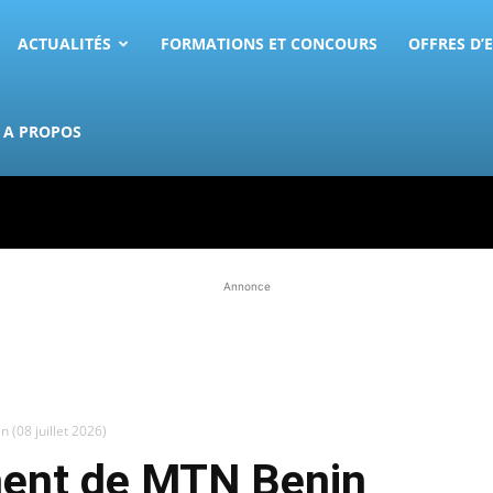
ACTUALITÉS
FORMATIONS ET CONCOURS
OFFRES D’
A PROPOS
Annonce
 (08 juillet 2026)
ment de MTN Benin