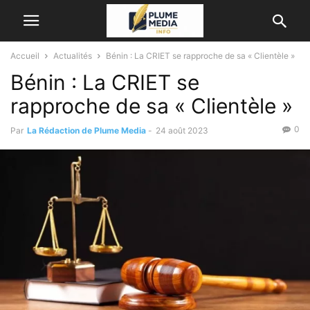
Accueil
Actualités
Bénin : La CRIET se rapproche de sa « Clientèle »
Bénin : La CRIET se
rapproche de sa « Clientèle »
0
Par
La Rédaction de Plume Media
-
24 août 2023