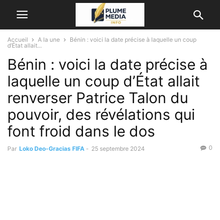
Accueil
A la une
Bénin : voici la date précise à laquelle un coup
d’État allait...
Bénin : voici la date précise à
laquelle un coup d’État allait
renverser Patrice Talon du
pouvoir, des révélations qui
font froid dans le dos
0
Par
Loko Deo-Gracias FIFA
-
25 septembre 2024