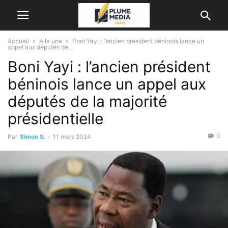
Accueil
A la une
Boni Yayi : l’ancien président béninois lance un
appel aux députés de...
Boni Yayi : l’ancien président
béninois lance un appel aux
députés de la majorité
présidentielle
0
Par
Simon S.
-
11 mars 2024