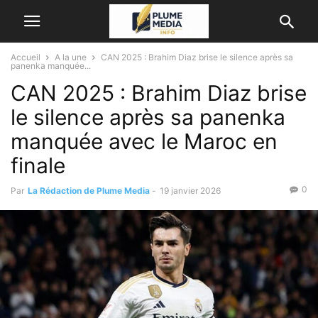
Accueil
A la une
CAN 2025 : Brahim Diaz brise le silence après sa
panenka manquée...
CAN 2025 : Brahim Diaz brise
le silence après sa panenka
manquée avec le Maroc en
finale
0
Par
La Rédaction de Plume Media
-
19 janvier 2026