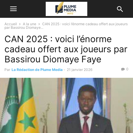
Accueil
A la une
CAN 2025 : voici l’énorme cadeau offert aux joueurs
par Bassirou Diomaye...
CAN 2025 : voici l’énorme
cadeau offert aux joueurs par
Bassirou Diomaye Faye
0
Par
La Rédaction de Plume Media
-
21 janvier 2026