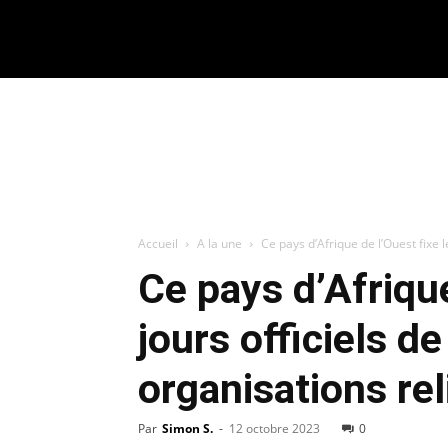
CONNECTER / REJOINDRE
Accueil
A la une
Ce pays d’Afrique de l’Ouest fixe le
Ce pays d’Afrique
jours officiels d
organisations re
Par
Simon S.
-
12 octobre 2023
0