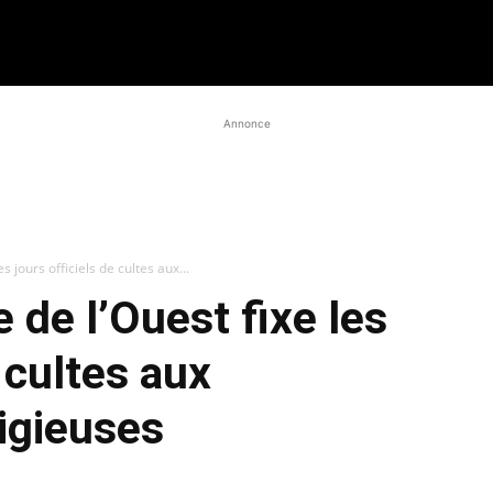
Annonce
s jours officiels de cultes aux...
 de l’Ouest fixe les
e cultes aux
ligieuses