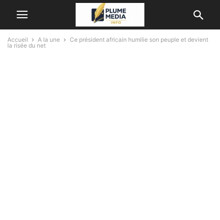
Accueil
A la une
Ce président africain humilie son peuple et devient
la risée du net