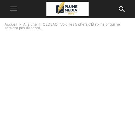
Accueil
A la une
CEDEAO : Voici les 5 chefs d’État-major qui ne
seraient pas d’accord...