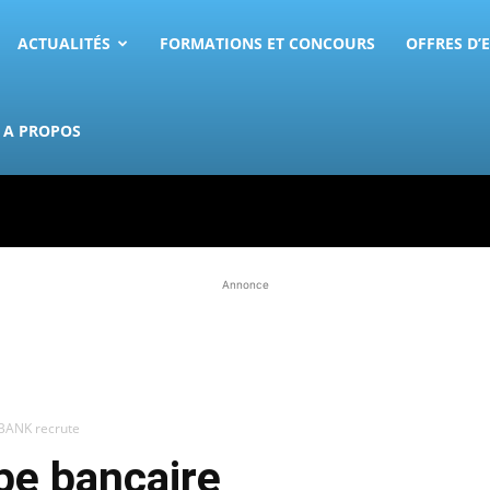
ACTUALITÉS
FORMATIONS ET CONCOURS
OFFRES D’
A PROPOS
Annonce
OBANK recrute
pe bancaire