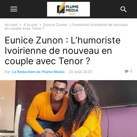
Accueil
A la une
Eunice Zunon : L’humoriste Ivoirienne de nouveau
en couple avec Tenor ?
Eunice Zunon : L’humoriste
Ivoirienne de nouveau en
couple avec Tenor ?
0
Par
La Rédaction de Plume Media
-
20 août 2023