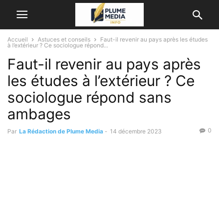
Accueil
Astuces et conseils
Faut-il revenir au pays après les études
à l’extérieur ? Ce sociologue répond...
Faut-il revenir au pays après
les études à l’extérieur ? Ce
sociologue répond sans
ambages
0
Par
La Rédaction de Plume Media
-
14 décembre 2023