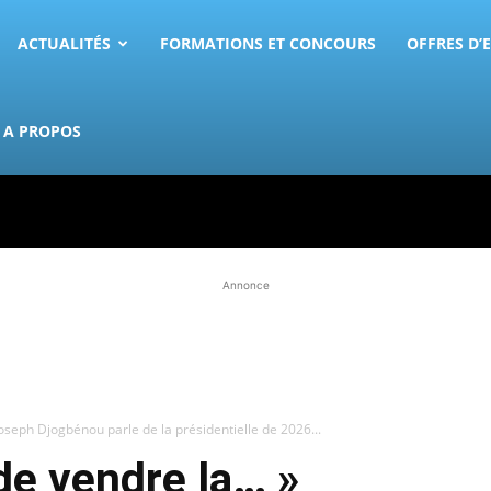
ACTUALITÉS
FORMATIONS ET CONCOURS
OFFRES D’
A PROPOS
Annonce
seph Djogbénou parle de la présidentielle de 2026...
de vendre la… »