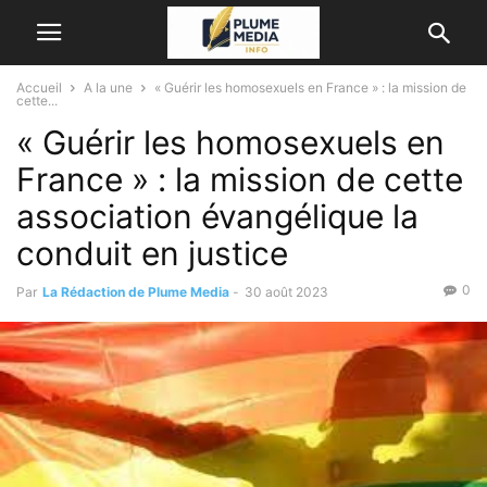
Accueil
A la une
« Guérir les homosexuels en France » : la mission de
cette...
« Guérir les homosexuels en
France » : la mission de cette
association évangélique la
conduit en justice
0
Par
La Rédaction de Plume Media
-
30 août 2023