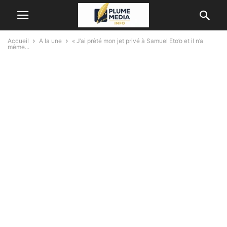
Accueil
A la une
« J’ai prêté mon jet privé à Samuel Eto’o et il n’a
même...