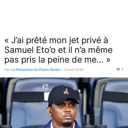
« J’ai prêté mon jet privé à
Samuel Eto’o et il n’a même
pas pris la peine de me… »
0
Par
La Rédaction de Plume Media
-
2 août 2025