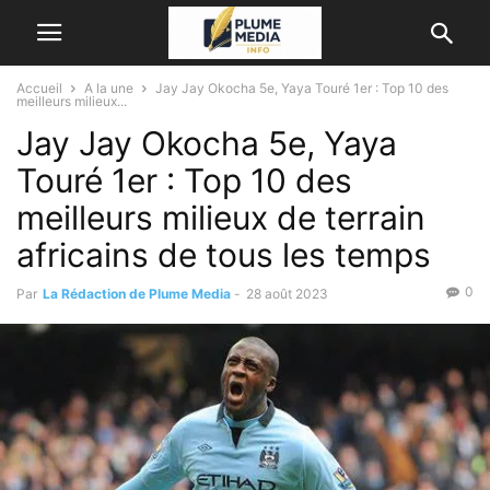
Accueil
A la une
Jay Jay Okocha 5e, Yaya Touré 1er : Top 10 des
meilleurs milieux...
Jay Jay Okocha 5e, Yaya
Touré 1er : Top 10 des
meilleurs milieux de terrain
africains de tous les temps
0
Par
La Rédaction de Plume Media
-
28 août 2023