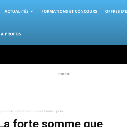
ACTUALITÉS
FORMATIONS ET CONCOURS
OFFRES D’
A PROPOS
Annonce
ue devra débourser le Real Madrid pour...
 La forte somme que