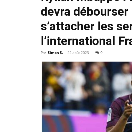
devra débourser 
s’attacher les se
l’international F
Par
Simon S.
-
22 août 2023
0