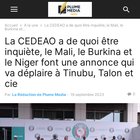
Accueil
A la une
La CEDEAO a de quoi être inquiète, le Mali, le
Burkina et...
La CEDEAO a de quoi être
inquiète, le Mali, le Burkina et
le Niger font une annonce qui
va déplaire à Tinubu, Talon et
cie
0
Par
La Rédaction de Plume Media
-
16 septembre 2023