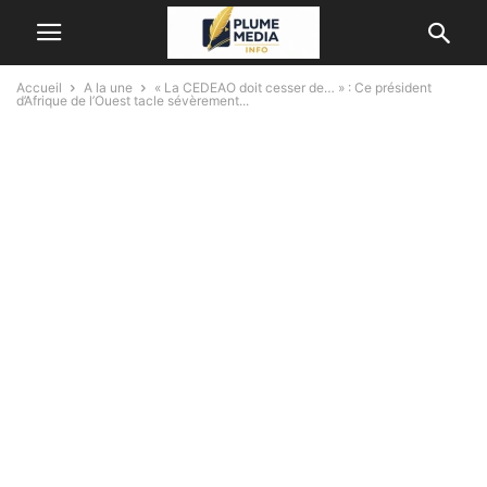
Accueil
A la une
« La CEDEAO doit cesser de… » : Ce président
d’Afrique de l’Ouest tacle sévèrement...