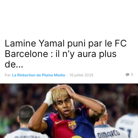
Lamine Yamal puni par le FC
Barcelone : il n’y aura plus
de…
0
Par
La Rédaction de Plume Media
-
16 juillet 2025