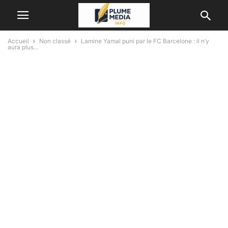
Accueil
Non classé
Lamine Yamal puni par le FC Barcelone : il n’y
aura plus...