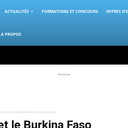
ACTUALITÉS
FORMATIONS ET CONCOURS
OFFRES D’
A PROPOS
Annonce
o vont-ils maintenir leur croissance,...
 et le Burkina Faso