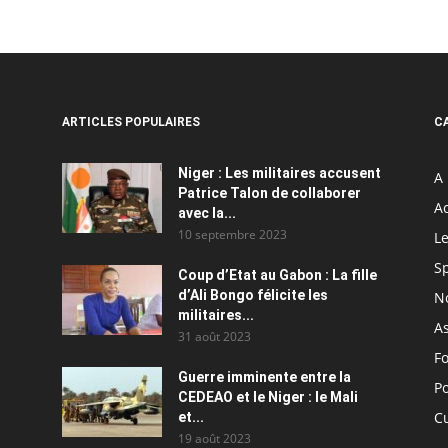
ARTICLES POPULAIRES
C
Niger : Les militaires accusent
A 
Patrice Talon de collaborer
Ac
avec la...
10 septembre 2023
Le
S
Coup d’Etat au Gabon : La fille
d’Ali Bongo félicite les
N
militaires...
As
31 août 2023
F
Guerre imminente entre la
Po
CEDEAO et le Niger : le Mali
C
et...
19 août 2023