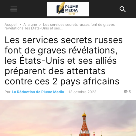
Accueil
A la une
Les services secrets russes font de graves
révélations, les États-Unis et ses...
Les services secrets russes
font de graves révélations,
les États-Unis et ses alliés
préparent des attentats
contre ces 2 pays africains
0
Par
La Rédaction de Plume Media
-
13 octobre 2023