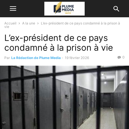
Accueil
A la une
L’ex-président de ce pays condamné à la prison à
vie
L’ex-président de ce pays
condamné à la prison à vie
0
Par
La Rédaction de Plume Media
-
19 février 2026