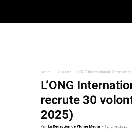
CONNECTER / REJOINDRE
Accueil
A la une
L’ONG Internationale CorpsAfrica r
L’ONG Internatio
recrute 30 volont
2025)
Par
La Rédaction de Plume Media
-
12 juillet 2025