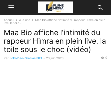
Accueil
A la une
Maa Bio affiche l’intimité du rappeur Himra en plein
live, la toile...
Maa Bio affiche l’intimité du
rappeur Himra en plein live, la
toile sous le choc (vidéo)
0
Par
Loko Deo-Gracias FIFA
-
23 juin 2026