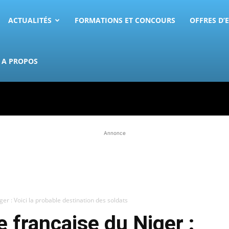
ACTUALITÉS
FORMATIONS ET CONCOURS
OFFRES D’
A PROPOS
Annonce
ger : Voici la probable destination des soldats
e française du Niger :