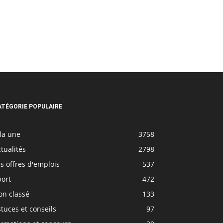
ATÉGORIE POPULAIRE
la une
3758
tualités
2798
s offres d'emplois
537
port
472
on classé
133
tuces et conseils
97