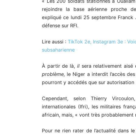
« Les 200 soldats stationnés à Oualla
rejoindre la base aérienne proche d
expliqué
ce lundi 25 septembre Franck A
défense sur RFI.
Lire aussi :
TikTok 2e, Instagram 3e : Voic
subsaharienne
À partir de là,
il
sera relativement aisé 
problème,
le Niger a interdit l’accès de
pourront y accédés que sur autorisation 
Cependant, selon Thierry Vircoulon,
internationales (Ifri), les militaires f
africain, mais, « vont très probablement 
Pour ne rien rater de l’actualité dans l