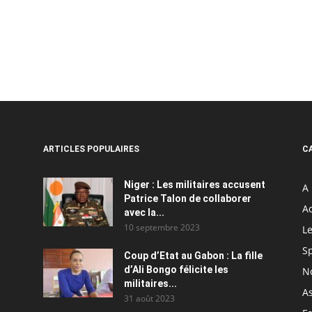
ARTICLES POPULAIRES
C
Niger : Les militaires accusent
A 
Patrice Talon de collaborer
Ac
avec la...
10 septembre 2023
Le
S
Coup d’Etat au Gabon : La fille
d’Ali Bongo félicite les
N
militaires...
As
31 août 2023