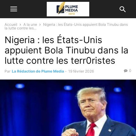
Accueil
A la une
Nigeria : les États-Unis appuient Bola Tinubu dans
la lutte contre les...
Nigeria : les États-Unis
appuient Bola Tinubu dans la
lutte contre les terr0ristes
0
Par
La Rédaction de Plume Media
-
19 février 2026