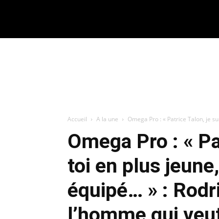
CONNECTER / REJOINDRE
Accueil
A la une
Omega Pro : « Patrice Talon, je suis
Omega Pro : « Pat
toi en plus jeune,
équipé… » : Rod
l’homme qui veu