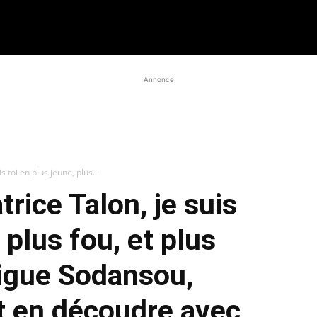
Annonce
 toi en plus jeune, plus...
rice Talon, je suis
 plus fou, et plus
rigue Sodansou,
t en découdre avec