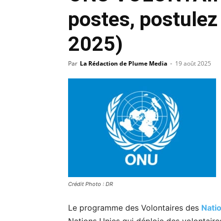
postes, postulez
2025)
Par
La Rédaction de Plume Media
-
19 août 2025
Crédit Photo : DR
Le programme des Volontaires des
Nati