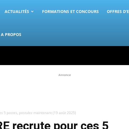
ACTUALITÉS
FORMATIONS ET CONCOURS
OFFRES D’
A PROPOS
Annonce
 5 postes, postulez maintenant (19 août 2025)
 recrute pour ces 5