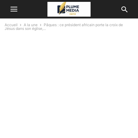
Accueil
A la une
Pâques : ce président africain porte la croix de
Jésus dans son église,...