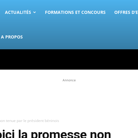
ACTUALITÉS
FORMATIONS ET CONCOURS
OFFRES D’
A PROPOS
Annonce
non tenue par le président béninois
oici la promesse non