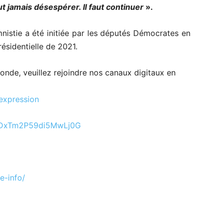
ut jamais désespérer. Il faut continuer
».
nistie a été initiée par les députés Démocrates en
ésidentielle de 2021.
 monde, veuillez rejoindre nos canaux digitaux en
expression
DxTm2P59di5MwLj0G
-info/