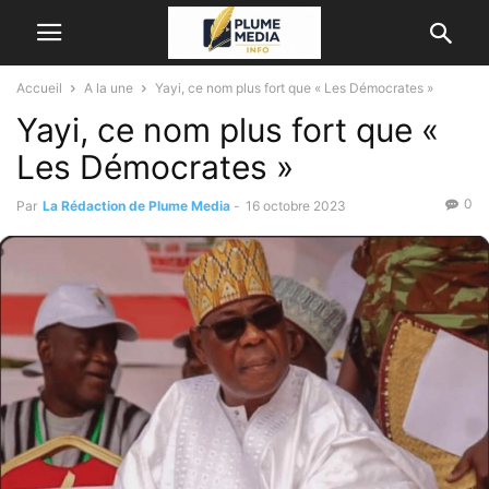
Accueil
A la une
Yayi, ce nom plus fort que « Les Démocrates »
Yayi, ce nom plus fort que «
Les Démocrates »
0
Par
La Rédaction de Plume Media
-
16 octobre 2023