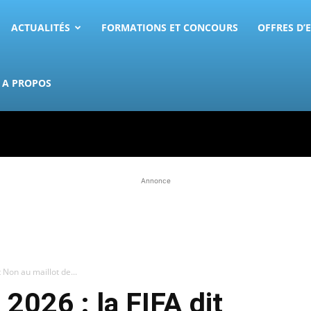
ACTUALITÉS
FORMATIONS ET CONCOURS
OFFRES D’
A PROPOS
Annonce
 Non au maillot de...
026 : la FIFA dit