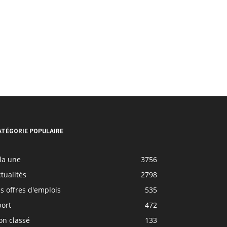
ATÉGORIE POPULAIRE
la une
3756
tualités
2798
s offres d'emplois
535
port
472
on classé
133