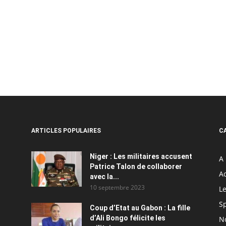
ARTICLES POPULAIRES
C
Niger : Les militaires accusent
A 
Patrice Talon de collaborer
Ac
avec la...
10 septembre 2023
Le
S
Coup d’Etat au Gabon : La fille
d’Ali Bongo félicite les
N