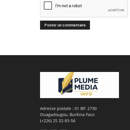
Adresse postale : 01 BP, 2730
Ouagadougou, Burkina Faso
(+226) 25 32-83-56