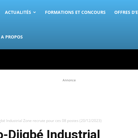
ACTUALITÉS
FORMATIONS ET CONCOURS
OFFRES D’
A PROPOS
Annonce
gbé Industrial Zone recrute pour ces 08 postes (20/12/2023)
-Djigbé Industrial