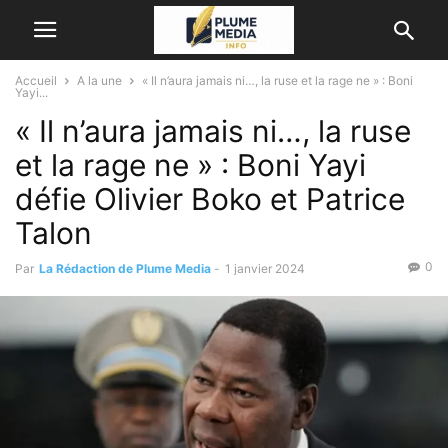
Accueil
A la une
« Il n’aura jamais ni…, la ruse et la rage ne » : Boni
Yayi...
« Il n’aura jamais ni…, la ruse
et la rage ne » : Boni Yayi
défie Olivier Boko et Patrice
Talon
0
Par
La Rédaction de Plume Media
-
1 janvier 2024