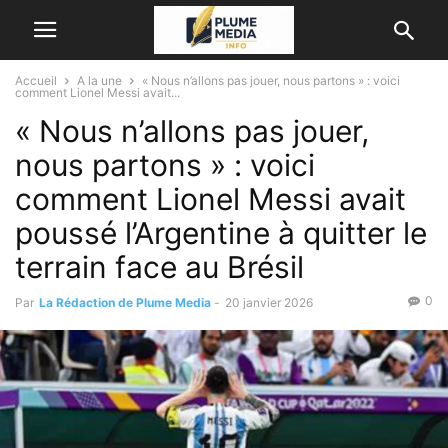
Accueil
A la une
« Nous n’allons pas jouer, nous partons » : voici
comment Lionel Messi avait...
« Nous n’allons pas jouer,
nous partons » : voici
comment Lionel Messi avait
poussé l’Argentine à quitter le
terrain face au Brésil
0
Par
La Rédaction de Plume Media
-
20 janvier 2026