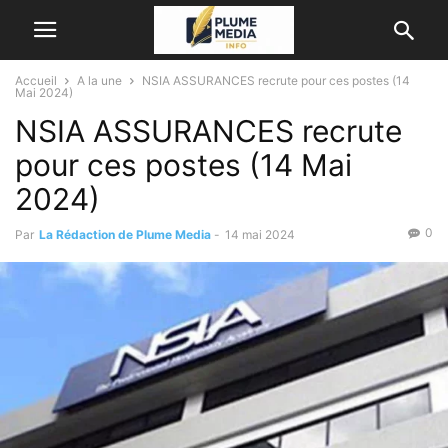
Accueil
A la une
NSIA ASSURANCES recrute pour ces postes (14
Mai 2024)
NSIA ASSURANCES recrute
pour ces postes (14 Mai
2024)
0
Par
La Rédaction de Plume Media
-
14 mai 2024